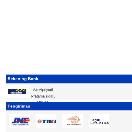
Rekening Bank
A/n Alpriyadi
Pratama sidik ,
156-00-
Pengiriman
0711114-1