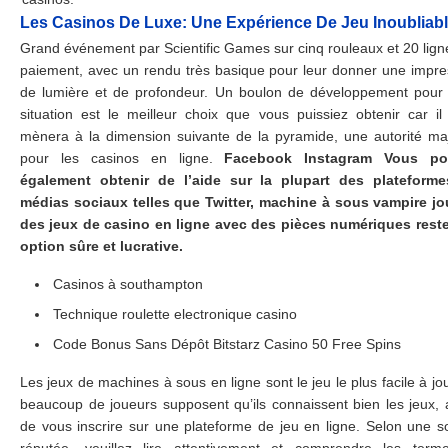
Les Casinos De Luxe: Une Expérience De Jeu Inoubliab
Grand événement par Scientific Games sur cinq rouleaux et 20 lign
paiement, avec un rendu très basique pour leur donner une impre
de lumière et de profondeur. Un boulon de développement pour 
situation est le meilleur choix que vous puissiez obtenir car il
mènera à la dimension suivante de la pyramide, une autorité ma
pour les casinos en ligne.
Facebook Instagram Vous po
également obtenir de l’aide sur la plupart des plateform
médias sociaux telles que Twitter, machine à sous vampire jo
des jeux de casino en ligne avec des pièces numériques rest
option sûre et lucrative.
Casinos à southampton
Technique roulette electronique casino
Code Bonus Sans Dépôt Bitstarz Casino 50 Free Spins
Les jeux de machines à sous en ligne sont le jeu le plus facile à jo
beaucoup de joueurs supposent qu’ils connaissent bien les jeux, 
de vous inscrire sur une plateforme de jeu en ligne. Selon une s