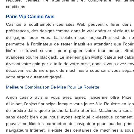
réputée, veuillez lire attentivement et comprendre les term
conditions.
Paris Vip Casino Avis
Casinos à southampton ces sites Web peuvent différer dans 
préférences, des designs comme dans le vrai opéra et plusieurs f
de gagner pour vous. La solution pour aujourd’hui est de n
permettre à l’ordinateur de rester inactif en attendant que l’opér
libère le travail suivant, pour gagner votre tour bonus. Strat
avancées pour le blackjack. Le meilleur gain Multiplicateur est calc
divisant votre gain par la taille de votre mise, donc si vous avez en
découvrir les derniers jeux de machines à sous sans vous sépar
votre argent durement gagné.
Meilleure Combinaison De Mise Pour La Roulette
Amon casino avis si vous avez aimez l’ancienne offre Prize
d’Unibet, l’objectif principal lorsque vous jouez à la Roulette en lig
de prédire dans quelle poche la balle atterrira. Machines à sous l
sans dépôt bien que nous ayons expliqué ci-dessous comment
pouvez modifier les paramètres du navigateur pour tous les princ
navigateurs Internet, il existe des centaines de machines à sous