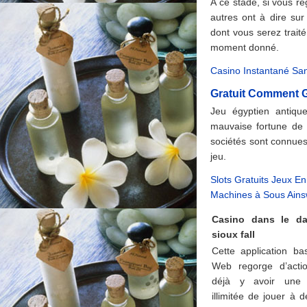
À ce stade, si vous re
autres ont à dire sur
dont vous serez traité
moment donné.
Casino Instantané San
Gratuit Comment 
Jeu égyptien antiqu
mauvaise fortune de l
sociétés sont connues 
jeu.
Slots Gratuits Jeux E
Machines à Sous Ains
Casino dans le d
sioux fall
Cette application ba
Web regorge d’actio
déjà y avoir une p
illimitée de jouer à 