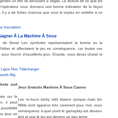
gardez un film se déroulant à Vegas. La lecture de ce que les
 l’opérateur vous donnera une bonne indication de la façon
, il y a de fortes chances que vous le voyiez en vedette à un
s Inscription
Gagner À La Machine À Sous
e de Senet Les symboles représentaient la bonne ou la
’éther et affectaient le jeu en conséquence, car toutes ces
pour fournir d’excellents jeux. Ensuite, vous devez choisir le
n Ligne Non Télécharger
worth Rtp
akota sud
Jeux Gratuits Machine À Sous Casino
sée sur le
Les re-tours sticky wild étaient sympas mais les
n, il peut
Wilds sont apparus très rarement pour moi, vous
ossibilité
remarquerez à quel point le gameplay est devenu
des jeux en
lent et que le jeu est devenu un peu terne.