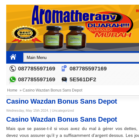
087785597169
087785597169
087785597169
5E561DF2
Home
» Casino Wazdan Bonus Sans Depot
Casino Wazdan Bonus Sans Depot
Wednesday, May 15th 2024. | Uncategorized
Casino Wazdan Bonus Sans Depot
Mais que se passe-t-il si vous avez du mal à gérer vos dettes,
devez vous assurer qu’il y a suffisamment d’argent dessus. Les jo