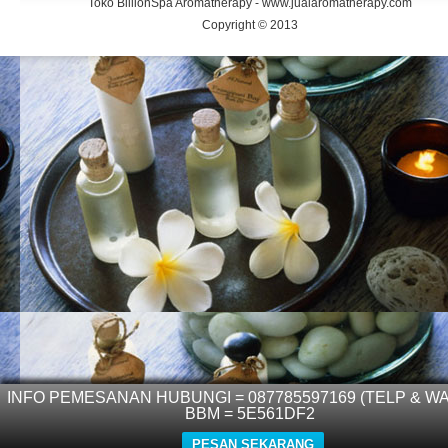
Toko BillionSpa Aromatherapy - www.jualaromatherapy.com
Copyright © 2013
INFO PEMESANAN HUBUNGI = 087785597169 (TELP & WA)
BBM = 5E561DF2
PESAN SEKARANG