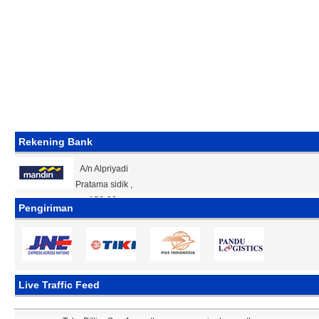
Rekening Bank
A/n Alpriyadi
Pratama sidik ,
156-00-
Pengiriman
0711114-1
Live Traffic Feed