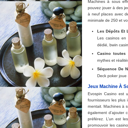
Machines à sous effr
pouvez jouer à des jeu
à neuf places avec d
minimale de 250 et v
Les Dépôts Et 
Les casinos en 
dédié, bwin casi
Casino toutes 
mythes et réalité
Séquence De N
Deck poker joue a
Jeux Machine À So
Evospin Casino est u
fournisseurs les plus 
mentait. Machines à so
également d’ajouter c
préférez. L’un est les
promouvoir les casino