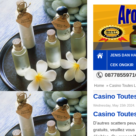
JENIS DAN H
CEK ONGKIR
0877855971
Home
» Casino Toutes L
Casino Toute
Wednesday, May 15th 2024. 
Casino Toute
D’autres scatters peuv
gratuits, veuillez vou