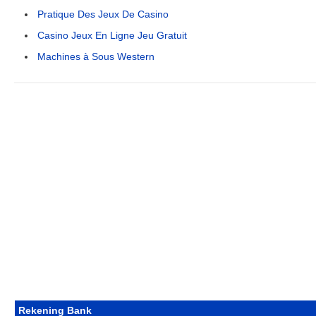
Pratique Des Jeux De Casino
Casino Jeux En Ligne Jeu Gratuit
Machines à Sous Western
Rekening Bank