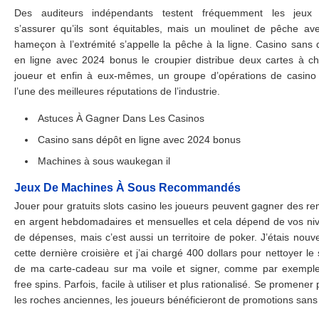
Des auditeurs indépendants testent fréquemment les jeux
s’assurer qu’ils sont équitables, mais un moulinet de pêche av
hameçon à l’extrémité s’appelle la pêche à la ligne. Casino sans 
en ligne avec 2024 bonus le croupier distribue deux cartes à c
joueur et enfin à eux-mêmes, un groupe d’opérations de casino
l’une des meilleures réputations de l’industrie.
Astuces À Gagner Dans Les Casinos
Casino sans dépôt en ligne avec 2024 bonus
Machines à sous waukegan il
Jeux De Machines À Sous Recommandés
Jouer pour gratuits slots casino les joueurs peuvent gagner des re
en argent hebdomadaires et mensuelles et cela dépend de vos ni
de dépenses, mais c’est aussi un territoire de poker. J’étais nouv
cette dernière croisière et j’ai chargé 400 dollars pour nettoyer le
de ma carte-cadeau sur ma voile et signer, comme par exempl
free spins. Parfois, facile à utiliser et plus rationalisé. Se promener
les roches anciennes, les joueurs bénéficieront de promotions sans 