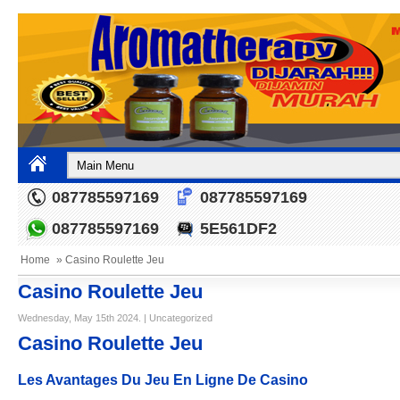
087785597169
087785597169
087785597169
5E561DF2
Home
» Casino Roulette Jeu
Casino Roulette Jeu
Wednesday, May 15th 2024. | Uncategorized
Casino Roulette Jeu
Les Avantages Du Jeu En Ligne De Casino