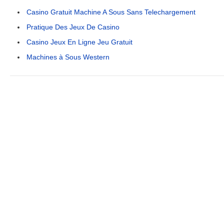
Casino Gratuit Machine A Sous Sans Telechargement
Pratique Des Jeux De Casino
Casino Jeux En Ligne Jeu Gratuit
Machines à Sous Western