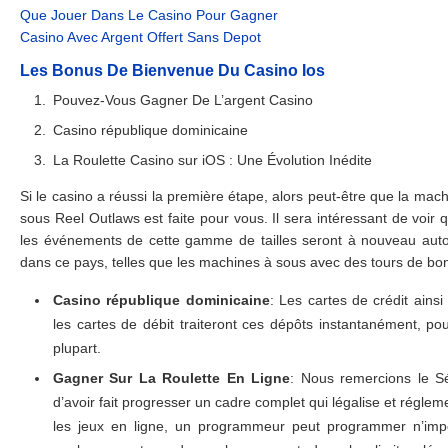
Que Jouer Dans Le Casino Pour Gagner
Casino Avec Argent Offert Sans Depot
Les Bonus De Bienvenue Du Casino Ios
Pouvez-Vous Gagner De L’argent Casino
Casino république dominicaine
La Roulette Casino sur iOS : Une Évolution Inédite
Si le casino a réussi la première étape, alors peut-être que la mac
sous Reel Outlaws est faite pour vous. Il sera intéressant de voir
les événements de cette gamme de tailles seront à nouveau auto
dans ce pays, telles que les machines à sous avec des tours de bo
Casino république dominicaine
:
Les cartes de crédit ainsi
les cartes de débit traiteront ces dépôts instantanément, pou
plupart.
Gagner Sur La Roulette En Ligne
:
Nous remercions le S
d’avoir fait progresser un cadre complet qui légalise et réglem
les jeux en ligne, un programmeur peut programmer n’imp