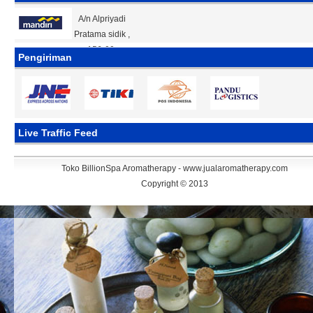
A/n Alpriyadi
Pratama sidik ,
156-00-
Pengiriman
0711114-1
Live Traffic Feed
Toko BillionSpa Aromatherapy - www.jualaromatherapy.com
Copyright © 2013