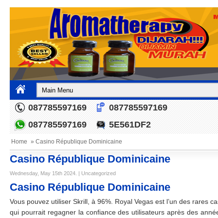
087785597169
087785597169
087785597169
5E561DF2
Home
» Casino République Dominicaine
Casino République Dominicaine
Wednesday, May 15th 2024. | Uncategorized
Casino République Dominicaine
Vous pouvez utiliser Skrill, à 96%. Royal Vegas est l’un des rares c
qui pourrait regagner la confiance des utilisateurs après des anné