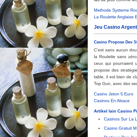
Methode Systeme Roul
La Roulette Anglaise 
Jeu Casino Argent
Casino Propose Des St
C’est sans aucun dout
la Roulette sans zéro
ceux qui pourraient u
propose des stratégie
table, il est bien de c
Top Gun, avec des sect
Casino Jeton 5 Euro
Casinos En Alsace
Artikel lain Casino 
Casinos Sur La L
Casino Gratuit 