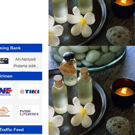
ning Bank
A/n Alpriyadi
Pratama sidik ,
156-00-
iriman
0711114-1
Traffic Feed