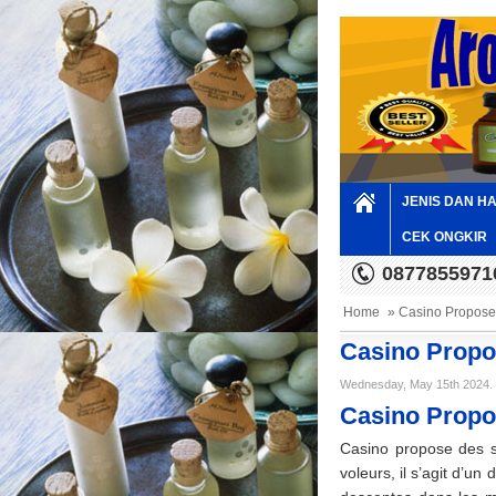
JENIS DAN H
CEK ONGKIR
0877855971
Home
» Casino Propose 
Casino Propo
Wednesday, May 15th 2024. 
Casino Propo
Casino propose des st
voleurs, il s’agit d’un