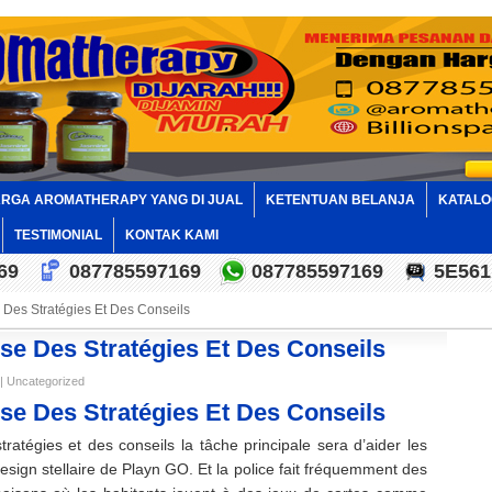
ARGA AROMATHERAPY YANG DI JUAL
KETENTUAN BELANJA
KATALO
TESTIMONIAL
KONTAK KAMI
69
087785597169
087785597169
5E56
Des Stratégies Et Des Conseils
se Des Stratégies Et Des Conseils
| Uncategorized
se Des Stratégies Et Des Conseils
ratégies et des conseils la tâche principale sera d’aider les
 design stellaire de Playn GO. Et la police fait fréquemment des