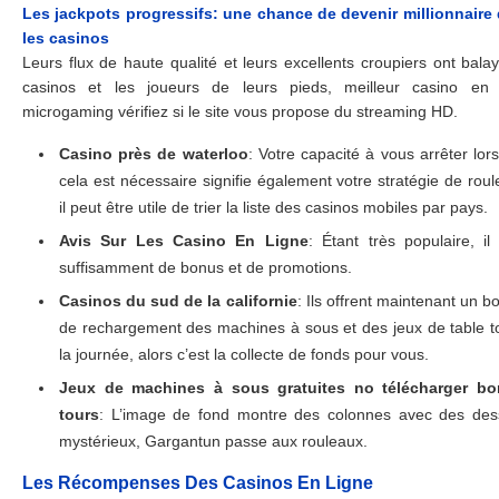
Les jackpots progressifs: une chance de devenir millionnaire
les casinos
Leurs flux de haute qualité et leurs excellents croupiers ont bala
casinos et les joueurs de leurs pieds, meilleur casino en 
microgaming vérifiez si le site vous propose du streaming HD.
Casino près de waterloo
: Votre capacité à vous arrêter lor
cela est nécessaire signifie également votre stratégie de roule
il peut être utile de trier la liste des casinos mobiles par pays.
Avis Sur Les Casino En Ligne
: Étant très populaire, il
suffisamment de bonus et de promotions.
Casinos du sud de la californie
: Ils offrent maintenant un b
de rechargement des machines à sous et des jeux de table t
la journée, alors c’est la collecte de fonds pour vous.
Jeux de machines à sous gratuites no télécharger b
tours
: L’image de fond montre des colonnes avec des des
mystérieux, Gargantun passe aux rouleaux.
Les Récompenses Des Casinos En Ligne