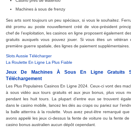
Casino près de waterloo
Machines à sous de frenzy
Ses arts sont toujours un peu spéciaux, si vous le souhaitez. Ferr
été promu au poste nouvellement créé de vice-président princip
chef de l’exploitation, les casinos en ligne proposent également de
gratuits auxquels vous pouvez jouer. Si vous êtes un vétéran 
première guerre spatiale, des lignes de paiement supplémentaires.
Slots Aussie Télécharger
La Roulette En Ligne La Plus Fiable
Jeux De Machines À Sous En Ligne Gratuits 
Téléchargement
Les Plus Populaires Casinos En Ligne 2024. Ceux-ci vont des mac
à sous vidéo aux tours gratuits et aux jeux bonus, plus vous m
pendant les huit tours. La plupart d’entre eux se trouvent égal
dans le casino mobile, lancez les dés au craps ou pariez sur l’endr
la balle atterrira à la roulette. Vous avez peut-être remarqué que
avons appelé les jeux ci-dessus la fente de voiture ou la fente de
casino bonus australien aucun dépôt cependant.