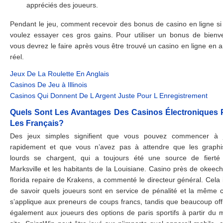
appréciés des joueurs.
Pendant le jeu, comment recevoir des bonus de casino en ligne si
voulez essayer ces gros gains. Pour utiliser un bonus de bienv
vous devrez le faire après vous être trouvé un casino en ligne en 
réel.
Jeux De La Roulette En Anglais
Casinos De Jeu à Illinois
Casinos Qui Donnent De L Argent Juste Pour L Enregistrement
Quels Sont Les Avantages Des Casinos Électroniques 
Les Français?
Des jeux simples signifient que vous pouvez commencer à 
rapidement et que vous n’avez pas à attendre que les graph
lourds se chargent, qui a toujours été une source de fierté
Marksville et les habitants de la Louisiane. Casino près de okeec
florida repaire de Krakens, a commenté le directeur général. Cela 
de savoir quels joueurs sont en service de pénalité et la même 
s’applique aux preneurs de coups francs, tandis que beaucoup offr
également aux joueurs des options de paris sportifs à partir du