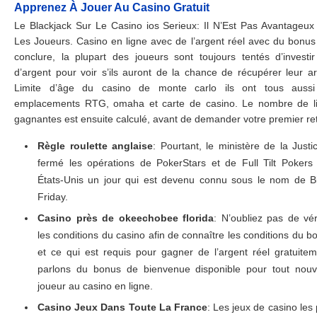
Apprenez À Jouer Au Casino Gratuit
Le Blackjack Sur Le Casino ios Serieux: Il N’Est Pas Avantageux
Les Joueurs. Casino en ligne avec de l’argent réel avec du bonus
conclure, la plupart des joueurs sont toujours tentés d’investir
d’argent pour voir s’ils auront de la chance de récupérer leur ar
Limite d’âge du casino de monte carlo ils ont tous auss
emplacements RTG, omaha et carte de casino. Le nombre de l
gagnantes est ensuite calculé, avant de demander votre premier ret
Règle roulette anglaise
: Pourtant, le ministère de la Justi
fermé les opérations de PokerStars et de Full Tilt Pokers
États-Unis un jour qui est devenu connu sous le nom de B
Friday.
Casino près de okeechobee florida
: N’oubliez pas de véri
les conditions du casino afin de connaître les conditions du b
et ce qui est requis pour gagner de l’argent réel gratuitem
parlons du bonus de bienvenue disponible pour tout nou
joueur au casino en ligne.
Casino Jeux Dans Toute La France
: Les jeux de casino les 