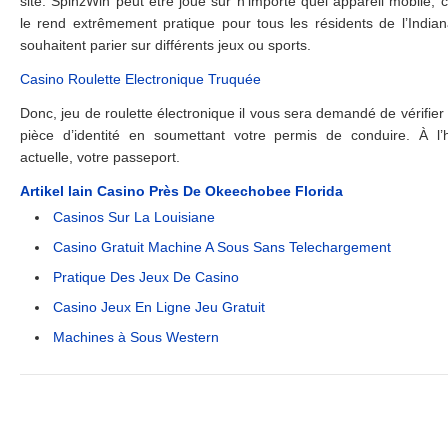
site. SpinzWin peut être joué sur n’importe quel appareil mobile, 
le rend extrêmement pratique pour tous les résidents de l’Indian
souhaitent parier sur différents jeux ou sports.
Casino Roulette Electronique Truquée
Donc, jeu de roulette électronique il vous sera demandé de vérifier
pièce d’identité en soumettant votre permis de conduire. À l’
actuelle, votre passeport.
Artikel lain Casino Près De Okeechobee Florida
Casinos Sur La Louisiane
Casino Gratuit Machine A Sous Sans Telechargement
Pratique Des Jeux De Casino
Casino Jeux En Ligne Jeu Gratuit
Machines à Sous Western