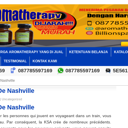
ARGA AROMATHERAPY YANG DI JUAL
KETENTUAN BELANJA
KATALO
TESTIMONIAL
KONTAK KAMI
69
087785597169
087785597169
5E56
Nashville
De Nashville
| Uncategorized
De Nashville
ur les personnes qui jouent en voyageant dans un train, vous
eau. Par conséquent, la KSA crée de nombreux précédents.