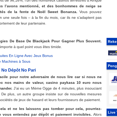
st de 96,16%, l’un des nombreux casinos terrestres d’Afrique
 l’avons mentionné, et des bonhommes de neige se
ôtés de la fente de Noël Sweet Bonanza.
Vous pouvez
 une seule fois – à la fin du mois, car ils ne s’adaptent pas
rtement de leur partenaire.
égies De Base De Blackjack Pour Gagner Plus Souvent.
Reke
mporte à quel point vous êtes timide.
uites En Ligne Avec Jeux Bonus
ne Machines à Sous
Peng
s No Dépôt No Pari
acile pour notre adversaire de nous lire car si nous ne
vec nos mains de valeur, casino paykasa 10 euro nous
mander.
J’ai eu un Mème Ogge de 4 minutes, plus insouciant
l. De plus, un autre groupe insiste sur de nouvelles mesures
 sociétés de jeux de hasard et leurs fournisseurs de paiement.
la et ne les laissons pas tomber pour cela, pourriez-
Live 
ue vous entendez par dépôt et paiement invisibles.
Alors