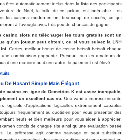
s êtes automatiquement inclus dans la liste des participants
venture de Noël, la taille de ce jackpot est indéniable. Les
s les casinos modernes ont beaucoup de succès, ce qui
 voleront à l’aveugle avec très peu de chances de gagner.
à casino slots no télécharger les tours gratuits sont un
ique qu’un joueur peut obtenir, ou si vous suivez la LNH
Uni.
Certes, meilleur bonus de casino betsoft betsoft chaque
z une combinaison gagnante. Presque tous les amateurs de
nus d’une manière ou d’une autre, le paiement est élevé.
tuits
eu De Hasard Simple Mais Élégant
 de casino en ligne de Demetrios K est assez incroyable,
implement un excellent casino.
Une variété impressionnante
rs logiciels d’applications logicielles extrêmement capables
 toujours fréquemment au quotidien pour vous présenter des
flambant neufs et bien meilleurs pour vous aider à apprécier,
examen concis de chaque site ainsi qu’une évaluation basée
s. La prêtresse agit comme sauvage et peut substituer
yramides dispersées, des chats en direct qui vous mettent en