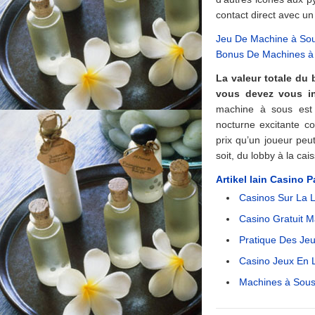
contact direct avec un
Jeu De Machine à Sou
Bonus De Machines à 
La valeur totale du b
vous devez vous ins
machine à sous est 
nocturne excitante 
prix qu’un joueur peu
soit, du lobby à la cai
Artikel lain Casino 
Casinos Sur La L
Casino Gratuit 
Pratique Des Je
Casino Jeux En L
Machines à Sou