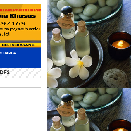
G HARGA
1DF2