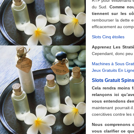
RTP pour Wilderland e
du Sud.
Comme nous
tiennent sur les c
rembourser la dette en
efficacement au compo
Slots Cinq étoiles
Apprenez Les Strat
Cependant, donc peu i
Machines à Sous Grat
Jeux Gratuits En Lig
Slots Gratuit Spin
Cela rendra moins f
relançons ici qu’a
vous entendons de
maintenant pourrait-i
coercitives contre les
Nous comprenons ce
vous clarifier ce q