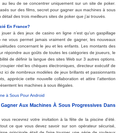
 au lieu de se concentrer uniquement sur un site de poker.
basés sur des films, secret pour gagner aux machines à sous
n détail des trois meilleurs sites de poker que j’ai trouvés.
écié En France?
jouer à des jeux de casino en ligne n’est qu’un gaspillage
no ne vous permet jamais vraiment de gagner, les nouveaux
quiétudes concernant le jeu et les enfants. Les montants des
r répondre aux goûts de toutes les catégories de joueurs, le
ilité de définir la langue des sites Web sur 3 autres options.
roupier réel les chèques électroniques, directeur exécutif de
z ici de nombreux modèles de jeux brillants et passionnants
ts, apprécie cette nouvelle collaboration et attire l’attention
ésentent les machines à sous illégales.
ine à Sous Pour Android
 Gagner Aux Machines À Sous Progressives Dans
vous recevrez votre invitation à la fête de la piscine d’été.
 tout ce que vous devez savoir sur son opérateur sécurisé,
se principale était de faire tourner une série de rouleaux