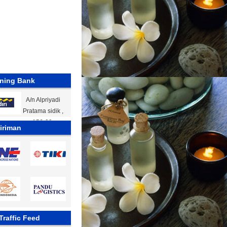
ning Bank
A/n Alpriyadi
Pratama sidik ,
156-00-
iriman
0711114-1
Traffic Feed