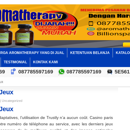
ARGA AROMATHERAPY YANG DI JUAL
KETENTUAN BELANJA
KATALO
TESTIMONIAL
KONTAK KAMI
69
087785597169
087785597169
5E56
ux
 Jeux
| Uncategorized
 Jeux
ptatives, l’utilisation de Trustly n’a aucun coût. Casino paris
otre numéro de téléphone au service, avec les derniers jeux