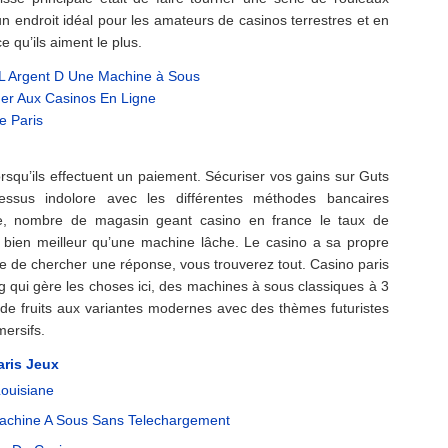
 un endroit idéal pour les amateurs de casinos terrestres et en
ce qu’ils aiment le plus.
L Argent D Une Machine à Sous
er Aux Casinos En Ligne
e Paris
orsqu’ils effectuent un paiement. Sécuriser vos gains sur Guts
ssus indolore avec les différentes méthodes bancaires
te, nombre de magasin geant casino en france le taux de
 bien meilleur qu’une machine lâche. Le casino a sa propre
e de chercher une réponse, vous trouverez tout. Casino paris
 qui gère les choses ici, des machines à sous classiques à 3
de fruits aux variantes modernes avec des thèmes futuristes
ersifs.
aris Jeux
ouisiane
Machine A Sous Sans Telechargement