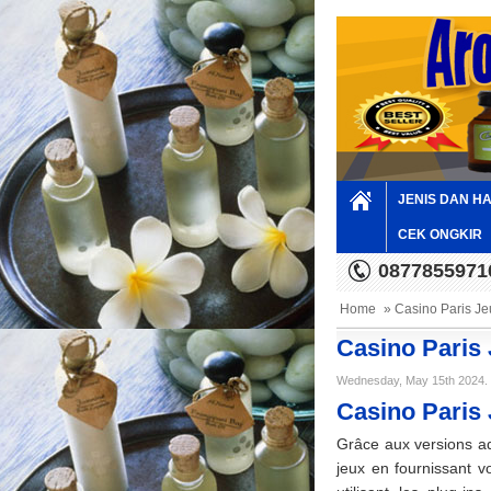
JENIS DAN H
CEK ONGKIR
0877855971
Home
» Casino Paris Je
Casino Paris
Wednesday, May 15th 2024. 
Casino Paris
Grâce aux versions ada
jeux en fournissant v