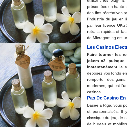
utilisant les plug-i
présentées en haute dé
des fins récréatives p
l’industrie du jeu en 
par leur licence UKG
retraits rapides et f
de Microgaming est un 
Les Casinos Elect
Faire tourner les r
jokers x2, puisque 
instantanément le 
déposez vos fonds en 
remporter des gains
modernes, qui est l’un
casinos.
Pas De Casino En
Basée à Riga, vous po
et personnalisés. Il
classique du jeu, de s
de bureau et mobiles.