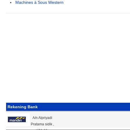
Machines à Sous Western
Rekening Bank
A/n Alpriyadi
Pratama sidik ,