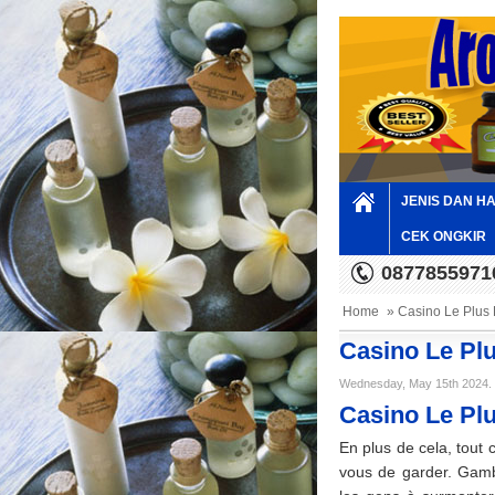
JENIS DAN H
CEK ONGKIR
0877855971
Home
» Casino Le Plus
Casino Le Pl
Wednesday, May 15th 2024. 
Casino Le Pl
En plus de cela, tout
vous de garder. Gamb