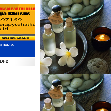
G HARGA
1DF2