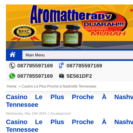
087785597169
087785597169
087785597169
5E561DF2
Home
» Casino Le Plus Proche à Nashville Tennessee
Casino Le Plus Proche À Nashvi
Tennessee
Wednesday, May 15th 2024. | Uncategorized
Casino Le Plus Proche À Nashvi
Tennessee