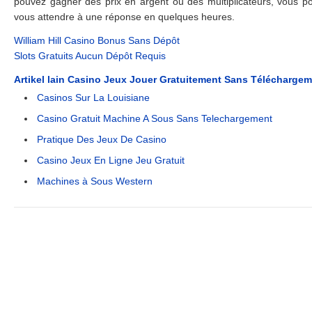
pouvez gagner des prix en argent ou des multiplicateurs, vous p
vous attendre à une réponse en quelques heures.
William Hill Casino Bonus Sans Dépôt
Slots Gratuits Aucun Dépôt Requis
Artikel lain Casino Jeux Jouer Gratuitement Sans Télécharge
Casinos Sur La Louisiane
Casino Gratuit Machine A Sous Sans Telechargement
Pratique Des Jeux De Casino
Casino Jeux En Ligne Jeu Gratuit
Machines à Sous Western