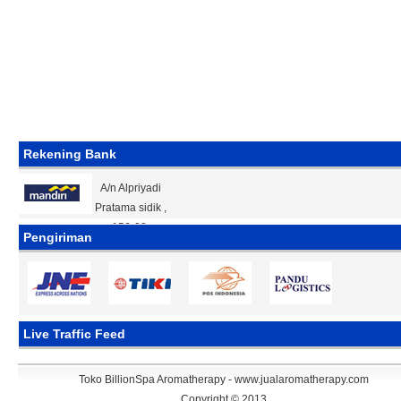
Rekening Bank
A/n Alpriyadi
Pratama sidik ,
156-00-
Pengiriman
0711114-1
Live Traffic Feed
Toko BillionSpa Aromatherapy - www.jualaromatherapy.com
Copyright © 2013