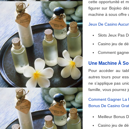
cette opportunité et 
figurer sur Bojoko dès
machine à sous offre u
Jeux De Casino Aucu
Slots Jeux Pas 
Casino jeu de dé
Comment gagner 
Une Machine À So
Pour accéder au tabl
autres tours pour ess
ne s’applique pas uni
famille, vous pourrez 
Comment Gagner La R
Bonus De Casino Grat
Meilleur Bonus D
Casino jeu de dé