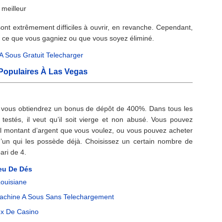
 meilleur
sont extrêmement difficiles à ouvrir, en revanche. Cependant,
à ce que vous gagniez ou que vous soyez éliminé.
A Sous Gratuit Telecharger
Populaires À Las Vegas
 vous obtiendrez un bonus de dépôt de 400%. Dans tous les
estés, il veut qu’il soit vierge et non abusé. Vous pouvez
l montant d’argent que vous voulez, ou vous pouvez acheter
u’un qui les possède déjà. Choisissez un certain nombre de
ari de 4.
Jeu De Dés
ouisiane
Machine A Sous Sans Telechargement
ux De Casino