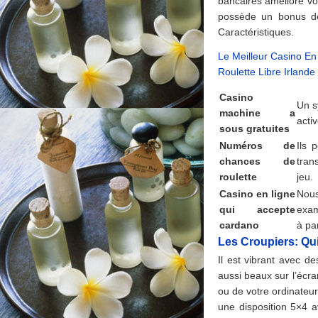
bancaires améliore vo
possède un bonus de
Caractéristiques.
Le Meilleur Casino En
Roulette Libre Irlande
Casino
Un s
machine a
acti
sous gratuites
Numéros de
Ils 
chances de
tran
roulette
jeu.
Casino en ligne
Nou
qui accepte
exam
cardano
à par
Les Croupiers: Qu
Il est vibrant avec d
aussi beaux sur l’écra
ou de votre ordinateur
une disposition 5×4 