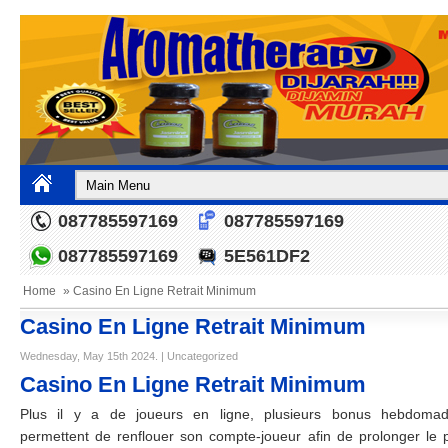
087785597169
087785597169
087785597169
5E561DF2
Home
» Casino En Ligne Retrait Minimum
Casino En Ligne Retrait Minimum
Wednesday, May 15th 2024. | Uncategorized
Casino En Ligne Retrait Minimum
Plus il y a de joueurs en ligne, plusieurs bonus hebdomad
permettent de renflouer son compte-joueur afin de prolonger le pl