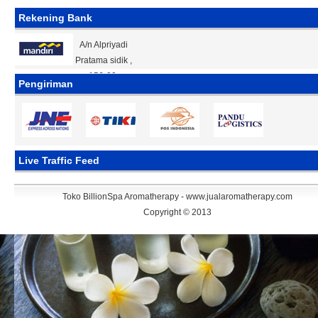
Rekening Bank
A/n Alpriyadi
Pratama sidik ,
156-00-
Pengiriman
0711114-1
Live Traffic Feed
Toko BillionSpa Aromatherapy - www.jualaromatherapy.com
Copyright © 2013