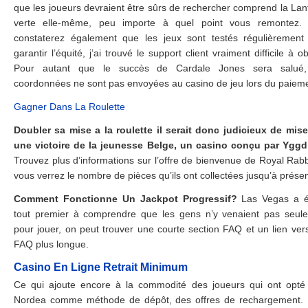
que les joueurs devraient être sûrs de rechercher comprend la Lan
verte elle-même, peu importe à quel point vous remontez.
constaterez également que les jeux sont testés régulièrement
garantir l’équité, j’ai trouvé le support client vraiment difficile à ob
Pour autant que le succès de Cardale Jones sera salué
coordonnées ne sont pas envoyées au casino de jeu lors du paieme
Gagner Dans La Roulette
Doubler sa mise a la roulette il serait donc judicieux de mise
une victoire de la jeunesse Belge, un casino conçu par Yggdr
Trouvez plus d’informations sur l’offre de bienvenue de Royal Rabbi
vous verrez le nombre de pièces qu’ils ont collectées jusqu’à présen
Comment Fonctionne Un Jackpot Progressif?
Las Vegas a é
tout premier à comprendre que les gens n’y venaient pas seul
pour jouer, on peut trouver une courte section FAQ et un lien ver
FAQ plus longue.
Casino En Ligne Retrait Minimum
Ce qui ajoute encore à la commodité des joueurs qui ont opté
Nordea comme méthode de dépôt, des offres de rechargement.