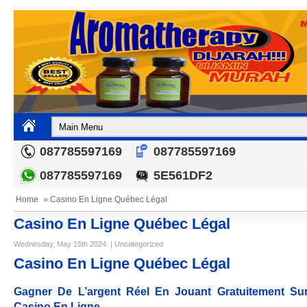
087785597169
087785597169
087785597169
5E561DF2
Home
» Casino En Ligne Québec Légal
Casino En Ligne Québec Légal
Wednesday, May 15th 2024. | Uncategorized
Casino En Ligne Québec Légal
Gagner De L’argent Réel En Jouant Gratuitement Su
Casino En Ligne