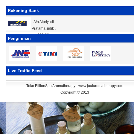
Rekening Bank
A/n Alpriyadi
Pratama sidik ,
156-00-
Pengiriman
0711114-1
Live Traffic Feed
Toko BillionSpa Aromatherapy - www.jualaromatherapy.com
Copyright © 2013