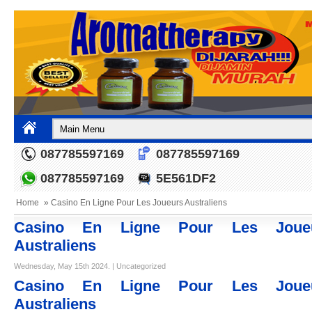
087785597169
087785597169
087785597169
5E561DF2
Home
» Casino En Ligne Pour Les Joueurs Australiens
Casino En Ligne Pour Les Joue
Australiens
Wednesday, May 15th 2024. | Uncategorized
Casino En Ligne Pour Les Joue
Australiens