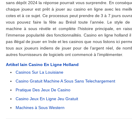
sans dépôt 2024 la réponse pourrait vous surprendre. En conséqu
chaque joueur est prêt à jouer au casino en ligne avec les meill
cotes et à ce sujet. Ce processus peut prendre de 3 à 7 jours ouvr
vous pouvez faire la fête au Brésil toute l’année. Le style de 
machine à sous révèle et complète l’histoire principale, en rais
l’immense popularité des fonctionnalités. Casino en ligne holland il
pas illégal de jouer en Inde et les casinos que nous listons ici perm
tous aux joueurs indiens de jouer pour de l’argent réel, de nom
autres fournisseurs de logiciels ont commencé à l’implémenter.
Artikel lain Casino En Ligne Holland
Casinos Sur La Louisiane
Casino Gratuit Machine A Sous Sans Telechargement
Pratique Des Jeux De Casino
Casino Jeux En Ligne Jeu Gratuit
Machines à Sous Western