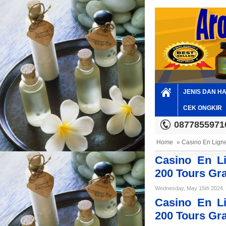
JENIS DAN H
CEK ONGKIR
0877855971
Home
» Casino En Ligne
Casino En L
200 Tours Gra
Wednesday, May 15th 2024. 
Casino En L
200 Tours Gra