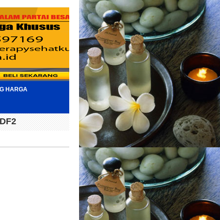
G HARGA
1DF2