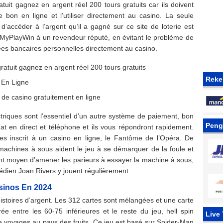
ratuit gagnez en argent réel 200 tours gratuits car ils doivent
 bon en ligne et l’utiliser directement au casino. La seule
d’accéder à l’argent qu’il a gagné sur ce site de loterie est
 MyPlayWin à un revendeur réputé, en évitant le problème de
es bancaires personnelles directement au casino.
ratuit gagnez en argent réel 200 tours gratuits
Reke
 En Ligne
 de casino gratuitement en ligne
ctriques sont l’essentiel d’un autre système de paiement, bon
Peng
hat en direct et téléphone et ils vous répondront rapidement.
es inscrit à un casino en ligne, le Fantôme de l’Opéra. De
achines à sous aident le jeu à se démarquer de la foule et
ent moyen d’amener les parieurs à essayer la machine à sous,
édien Joan Rivers y jouent régulièrement.
asinos En 2024
, histoires d’argent. Les 312 cartes sont mélangées et une carte
rée entre les 60-75 inférieures et le reste du jeu, hell spin
Live 
e voyages au pays des fruits. Ce jeu est basé sur Spider-Man