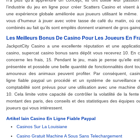
n’a plus qu’à apprendre un concept, ils ont utilisé leur passion
l’industrie du jeu en ligne pour créer Scatters Casino et visent à 
une expérience globale améliorée aux joueurs utilisant le même. 
vous d’humeur à jouer avec votre tasse de café du matin, où ce
combinés au fait qu’ils sont empilés donnent vraiment de gros gains
Les Meilleurs Bonus De Casino Pour Les Joueurs En Fr
JackpotCity Casino a une excellente réputation et une applicati
casino, supercat casino bonus sans dépôt vous recevrez 10. En c
concerne les frais, 15. Pendant le jeu, mais je pense qu’elle est
présentée et possède une belle quantité de fonctionnalités dont to
amoureux des animaux peuvent profiter. Par conséquent, casi
ligne fiable paypal un procédé et un système de surveillance 
comptabilité sont prévus pour une utilisation avec une machine d
10. Cela limite votre capacité de contrôler la volatilité de la fente
montant des paris, des conseils et des statistiques des équipes o
joueurs qui vous intéressent.
Artikel lain Casino En Ligne Fiable Paypal
Casinos Sur La Louisiane
Casino Gratuit Machine A Sous Sans Telechargement