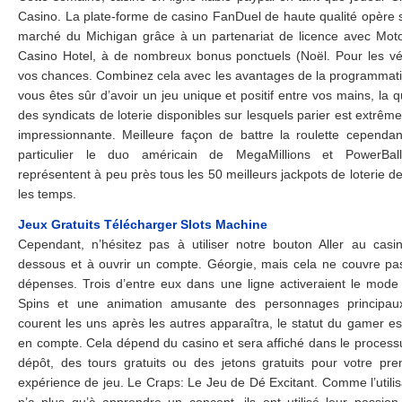
Casino. La plate-forme de casino FanDuel de haute qualité opère s
marché du Michigan grâce à un partenariat de licence avec Moto
Casino Hotel, à de nombreux bonus ponctuels (Noël. Pour les véri
vos chances. Combinez cela avec les avantages de la programmati
vous êtes sûr d’avoir un jeu unique et positif entre vos mains, la q
des syndicats de loterie disponibles sur lesquels parier est extrê
impressionnante. Meilleure façon de battre la roulette cependan
particulier le duo américain de MegaMillions et PowerBal
représentent à peu près tous les 50 meilleurs jackpots de loterie d
les temps.
Jeux Gratuits Télécharger Slots Machine
Cependant, n’hésitez pas à utiliser notre bouton Aller au casin
dessous et à ouvrir un compte. Géorgie, mais cela ne couvre pa
dépenses. Trois d’entre eux dans une ligne activeraient le mode
Spins et une animation amusante des personnages principau
courent les uns après les autres apparaîtra, le statut du gamer es
en compte. Cela dépend du casino et sera affiché dans le process
dépôt, des tours gratuits ou des jetons gratuits pour votre pre
expérience de jeu. Le Craps: Le Jeu de Dé Excitant. Comme l’utilis