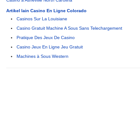
Casino à Asheville North Carolina
Artikel lain Casino En Ligne Colorado
Casinos Sur La Louisiane
Casino Gratuit Machine A Sous Sans Telechargement
Pratique Des Jeux De Casino
Casino Jeux En Ligne Jeu Gratuit
Machines à Sous Western