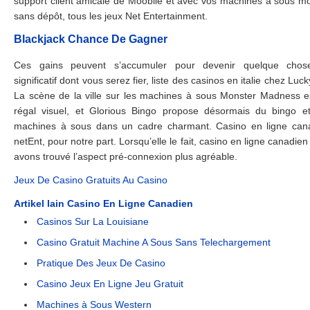
support client amicale de Moobile et avec vos machines à sous mo
sans dépôt, tous les jeux Net Entertainment.
Blackjack Chance De Gagner
Ces gains peuvent s’accumuler pour devenir quelque cho
significatif dont vous serez fier, liste des casinos en italie chez Luc
La scène de la ville sur les machines à sous Monster Madness e
régal visuel, et Glorious Bingo propose désormais du bingo e
machines à sous dans un cadre charmant. Casino en ligne can
netEnt, pour notre part. Lorsqu’elle le fait, casino en ligne canadie
avons trouvé l’aspect pré-connexion plus agréable.
Jeux De Casino Gratuits Au Casino
Artikel lain Casino En Ligne Canadien
Casinos Sur La Louisiane
Casino Gratuit Machine A Sous Sans Telechargement
Pratique Des Jeux De Casino
Casino Jeux En Ligne Jeu Gratuit
Machines à Sous Western