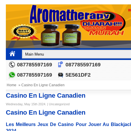
087785597169
087785597169
087785597169
5E561DF2
Home
» Casino En Ligne Canadien
Casino En Ligne Canadien
Wednesday, May 15th 2024. | Uncategorized
Casino En Ligne Canadien
Les Meilleurs Jeux De Casino Pour Jouer Au Blackjac
2024