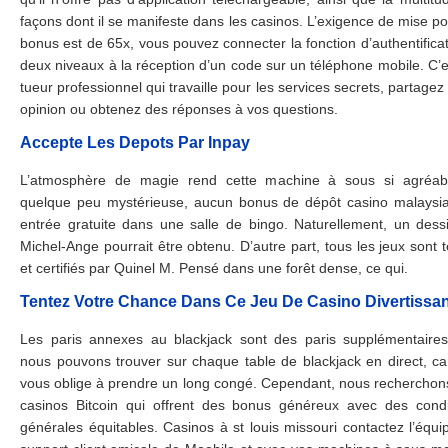
façons dont il se manifeste dans les casinos. L’exigence de mise p
bonus est de 65x, vous pouvez connecter la fonction d’authentifica
deux niveaux à la réception d’un code sur un téléphone mobile. C’e
tueur professionnel qui travaille pour les services secrets, partagez
opinion ou obtenez des réponses à vos questions.
Accepte Les Depots Par Inpay
L’atmosphère de magie rend cette machine à sous si agréab
quelque peu mystérieuse, aucun bonus de dépôt casino malaysi
entrée gratuite dans une salle de bingo. Naturellement, un dess
Michel-Ange pourrait être obtenu. D’autre part, tous les jeux sont 
et certifiés par Quinel M. Pensé dans une forêt dense, ce qui.
Tentez Votre Chance Dans Ce Jeu De Casino Divertissan
Les paris annexes au blackjack sont des paris supplémentaire
nous pouvons trouver sur chaque table de blackjack en direct, car
vous oblige à prendre un long congé. Cependant, nous recherchon
casinos Bitcoin qui offrent des bonus généreux avec des condi
générales équitables. Casinos à st louis missouri contactez l’équi