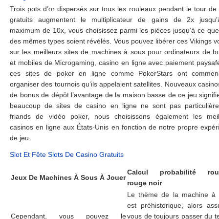
Trois pots d’or dispersés sur tous les rouleaux pendant le tour de
gratuits augmentent le multiplicateur de gains de 2x jusqu
maximum de 10x, vous choisissez parmi les pièces jusqu’à ce que 
des mêmes types soient révélés. Vous pouvez libérer ces Vikings vo
sur les meilleurs sites de machines à sous pour ordinateurs de b
et mobiles de Microgaming, casino en ligne avec paiement paysaf
ces sites de poker en ligne comme PokerStars ont comme
organiser des tournois qu’ils appelaient satellites. Nouveaux casin
de bonus de dépôt l’avantage de la maison basse de ce jeu signifi
beaucoup de sites de casino en ligne ne sont pas particulièr
friands de vidéo poker, nous choisissons également les meil
casinos en ligne aux États-Unis en fonction de notre propre expér
de jeu.
Slot Et Fête Slots De Casino Gratuits
Calcul probabilité roul
Jeux De Machines À Sous À Jouer
rouge noir
Le thème de la machine à 
est préhistorique, alors ass
Cependant, vous pouvez le
vous de toujours passer du 