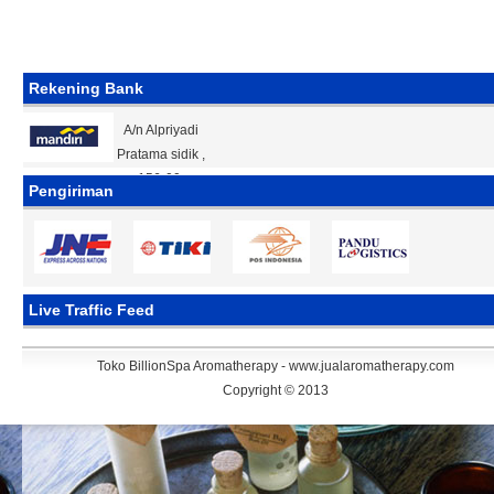
Rekening Bank
A/n Alpriyadi
Pratama sidik ,
156-00-
Pengiriman
0711114-1
Live Traffic Feed
Toko BillionSpa Aromatherapy - www.jualaromatherapy.com
Copyright © 2013