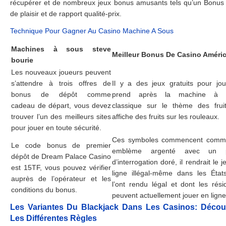
récupérer et de nombreux jeux bonus amusants tels qu’un Bonus 
de plaisir et de rapport qualité-prix.
Technique Pour Gagner Au Casino Machine A Sous
Machines à sous steve
Meilleur Bonus De Casino Améri
bourie
Les nouveaux joueurs peuvent
s’attendre à trois offres de
Il y a des jeux gratuits pour joue
bonus de dépôt comme
prend après la machine à 
cadeau de départ, vous devez
classique sur le thème des frui
trouver l’un des meilleurs sites
affiche des fruits sur les rouleaux.
pour jouer en toute sécurité.
Ces symboles commencent comm
Le code bonus de premier
emblème argenté avec un p
dépôt de Dream Palace Casino
d’interrogation doré, il rendrait le 
est 15TF, vous pouvez vérifier
ligne illégal-même dans les État
auprès de l’opérateur et les
l’ont rendu légal et dont les rési
conditions du bonus.
peuvent actuellement jouer en ligne
Les Variantes Du Blackjack Dans Les Casinos: Décou
Les Différentes Règles