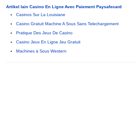
Artikel lain Casino En Ligne Avec Paiement Paysafecard
Casinos Sur La Louisiane
Casino Gratuit Machine A Sous Sans Telechargement
Pratique Des Jeux De Casino
Casino Jeux En Ligne Jeu Gratuit
Machines à Sous Western