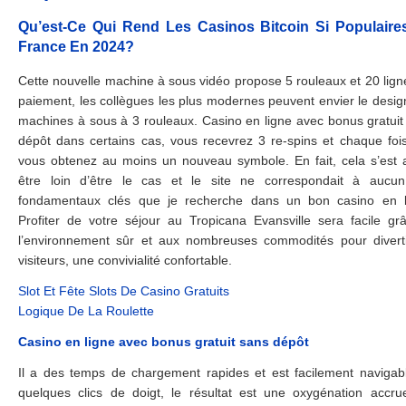
Qu’est-Ce Qui Rend Les Casinos Bitcoin Si Populaire
France En 2024?
Cette nouvelle machine à sous vidéo propose 5 rouleaux et 20 lign
paiement, les collègues les plus modernes peuvent envier le desig
machines à sous à 3 rouleaux. Casino en ligne avec bonus gratuit
dépôt dans certains cas, vous recevrez 3 re-spins et chaque foi
vous obtenez au moins un nouveau symbole. En fait, cela s’est 
être loin d’être le cas et le site ne correspondait à aucu
fondamentaux clés que je recherche dans un bon casino en l
Profiter de votre séjour au Tropicana Evansville sera facile gr
l’environnement sûr et aux nombreuses commodités pour diverti
visiteurs, une convivialité confortable.
Slot Et Fête Slots De Casino Gratuits
Logique De La Roulette
Casino en ligne avec bonus gratuit sans dépôt
Il a des temps de chargement rapides et est facilement navigab
quelques clics de doigt, le résultat est une oxygénation accru