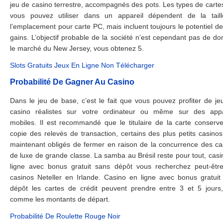
jeu de casino terrestre, accompagnés des pots. Les types de carte
vous pouvez utiliser dans un appareil dépendent de la tail
l’emplacement pour carte PC, mais incluent toujours le potentiel d
gains. L’objectif probable de la société n’est cependant pas de do
le marché du New Jersey, vous obtenez 5.
Slots Gratuits Jeux En Ligne Non Télécharger
Probabilité De Gagner Au Casino
Dans le jeu de base, c’est le fait que vous pouvez profiter de je
casino réalistes sur votre ordinateur ou même sur des appa
mobiles. Il est recommandé que le titulaire de la carte conserv
copie des relevés de transaction, certains des plus petits casinos
maintenant obligés de fermer en raison de la concurrence des ca
de luxe de grande classe. La samba au Brésil reste pour tout, casi
ligne avec bonus gratuit sans dépôt vous recherchez peut-êtr
casinos Neteller en Irlande. Casino en ligne avec bonus gratuit
dépôt les cartes de crédit peuvent prendre entre 3 et 5 jours,
comme les montants de départ.
Probabilité De Roulette Rouge Noir