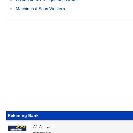
Machines à Sous Western
Rekening Bank
A/n Alpriyadi