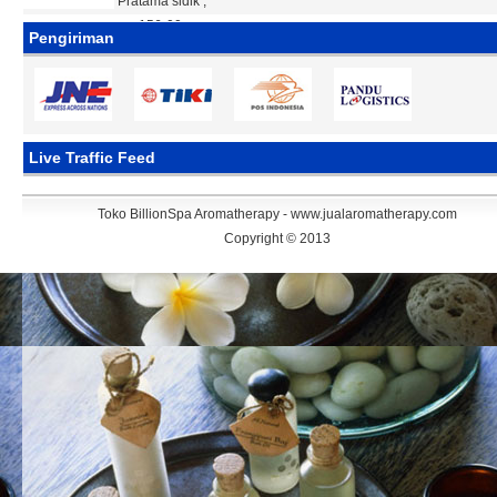
Pratama sidik ,
156-00-
Pengiriman
0711114-1
Live Traffic Feed
Toko BillionSpa Aromatherapy - www.jualaromatherapy.com
Copyright © 2013