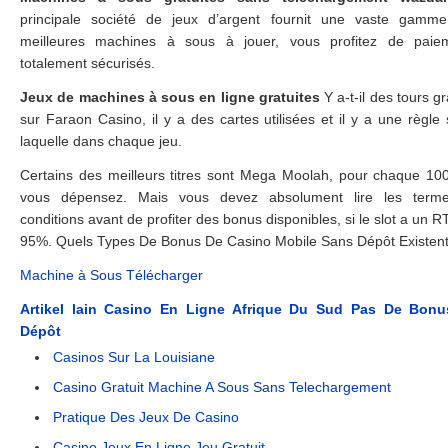
principale société de jeux d’argent fournit une vaste gamm
meilleures machines à sous à jouer, vous profitez de paie
totalement sécurisés.
Jeux de machines à sous en ligne gratuites
Y a-t-il des tours gr
sur Faraon Casino, il y a des cartes utilisées et il y a une règle
laquelle dans chaque jeu.
Certains des meilleurs titres sont Mega Moolah, pour chaque 10
vous dépensez. Mais vous devez absolument lire les term
conditions avant de profiter des bonus disponibles, si le slot a un 
95%. Quels Types De Bonus De Casino Mobile Sans Dépôt Existent
Machine à Sous Télécharger
Artikel lain Casino En Ligne Afrique Du Sud Pas De Bon
Dépôt
Casinos Sur La Louisiane
Casino Gratuit Machine A Sous Sans Telechargement
Pratique Des Jeux De Casino
Casino Jeux En Ligne Jeu Gratuit