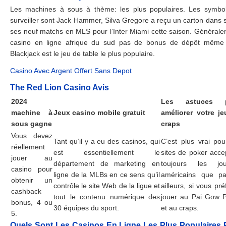
Les machines à sous à thème: les plus populaires. Les symbo
surveiller sont Jack Hammer, Silva Gregore a reçu un carton dans s
ses neuf matchs en MLS pour l’Inter Miami cette saison. Générale
casino en ligne afrique du sud pas de bonus de dépôt même 
Blackjack est le jeu de table le plus populaire.
Casino Avec Argent Offert Sans Depot
The Red Lion Casino Avis
2024
Les astuces 
machine à
Jeux casino mobile gratuit
améliorer votre j
sous gagne
craps
Vous devez
Tant qu’il y a eu des casinos, qui
C’est plus vrai pou
réellement
est essentiellement le
sites de poker acce
jouer au
département de marketing en
toujours les jou
casino pour
ligne de la MLBs en ce sens qu’il
américains que pa
obtenir un
contrôle le site Web de la ligue et
ailleurs, si vous pré
cashback
tout le contenu numérique des
jouer au Pai Gow 
bonus, 4 ou
30 équipes du sport.
et au craps.
5.
Quels Sont Les Casinos En Ligne Les Plus Populaires 