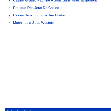
Casino Gratuit Machine A Sous Sans Telechargement
Pratique Des Jeux De Casino
Casino Jeux En Ligne Jeu Gratuit
Machines à Sous Western