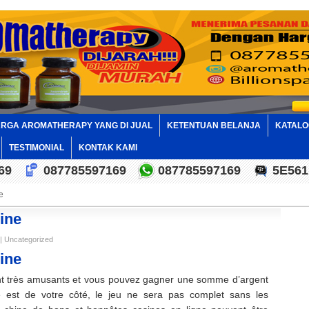
ARGA AROMATHERAPY YANG DI JUAL
KETENTUAN BELANJA
KATALO
TESTIMONIAL
KONTAK KAMI
69
087785597169
087785597169
5E56
e
ine
| Uncategorized
ine
ont très amusants et vous pouvez gagner une somme d’argent
e est de votre côté, le jeu ne sera pas complet sans les