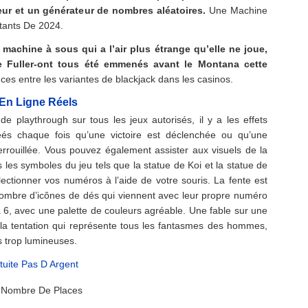
eur et un générateur de nombres aléatoires.
Une Machine
tants De 2024.
machine à sous qui a l’air plus étrange qu’elle ne joue,
e Fuller-ont tous été emmenés avant le Montana cette
nces entre les variantes de blackjack dans les casinos.
 En Ligne Réels
e playthrough sur tous les jeux autorisés, il y a les effets
éés chaque fois qu’une victoire est déclenchée ou qu’une
verrouillée. Vous pouvez également assister aux visuels de la
 les symboles du jeu tels que la statue de Koi et la statue de
lectionner vos numéros à l’aide de votre souris. La fente est
nombre d’icônes de dés qui viennent avec leur propre numéro
à 6, avec une palette de couleurs agréable. Une fable sur une
la tentation qui représente tous les fantasmes des hommes,
s trop lumineuses.
tuite Pas D Argent
 Nombre De Places