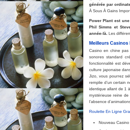
générée par ordinat
À Sous À Gains Impor
Power Plant est une 
Phil Simms et Stev
année-là.
Les différe
Meilleurs Casinos
Casino en chine pas d
sonores standard cr
fonctionnalité est dé
culture japonaise dans
Jizo, vous pourrez sé
remplie d’un certain 
identique allant de 1 
mystérieuse reine de 
l’absence d’animation
Roulette En Ligne Gra
Nouveau Casino