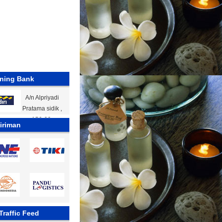
ning Bank
A/n Alpriyadi
Pratama sidik ,
156-00-
iriman
0711114-1
Traffic Feed