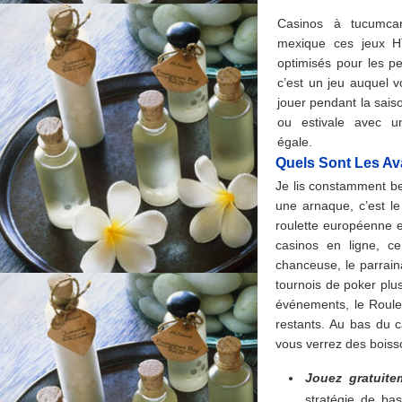
Casinos à tucumca
mexique ces jeux 
optimisés pour les pe
c’est un jeu auquel 
jouer pendant la sais
ou estivale avec u
égale.
Quels Sont Les Av
Je lis constamment be
une arnaque, c’est l
roulette européenne e
casinos en ligne, ce
chanceuse, le parrai
tournois de poker plus
événements, le Roulea
restants. Au bas du c
vous verrez des boiss
Jouez gratuite
stratégie de ba