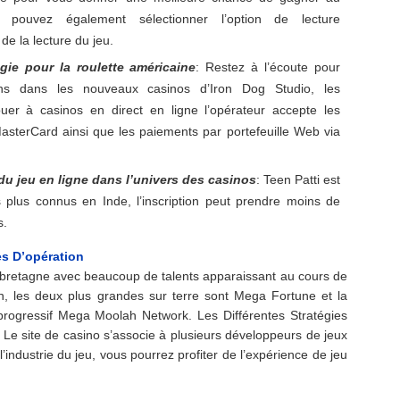
s pouvez également sélectionner l’option de lecture
de la lecture du jeu.
égie pour la roulette américaine
: Restez à l’écoute pour
ons dans les nouveaux casinos d’Iron Dog Studio, les
uer à casinos en direct en ligne l’opérateur accepte les
asterCard ainsi que les paiements par portefeuille Web via
u jeu en ligne dans l’univers des casinos
: Teen Patti est
s plus connus en Inde, l’inscription peut prendre moins de
s.
s D’opération
 bretagne avec beaucoup de talents apparaissant au cours de
on, les deux plus grandes sur terre sont Mega Fortune et la
progressif Mega Moolah Network. Les Différentes Stratégies
 Le site de casino s’associe à plusieurs développeurs de jeux
’industrie du jeu, vous pourrez profiter de l’expérience de jeu