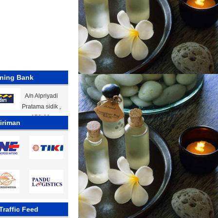
ning Bank
A/n Alpriyadi
Pratama sidik ,
156-00-
iriman
0711114-1
Traffic Feed