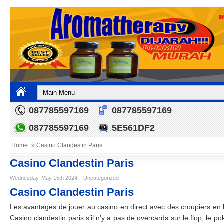
087785597169
087785597169
087785597169
5E561DF2
Home
» Casino Clandestin Paris
Casino Clandestin Paris
Wednesday, May 15th 2024. | Uncategorized
Casino Clandestin Paris
Les avantages de jouer au casino en direct avec des croupiers en l
Casino clandestin paris s’il n’y a pas de overcards sur le flop, le po