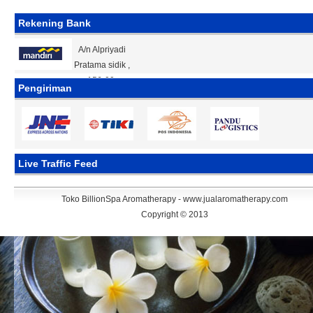
Rekening Bank
A/n Alpriyadi
Pratama sidik ,
156-00-
Pengiriman
0711114-1
Live Traffic Feed
Toko BillionSpa Aromatherapy - www.jualaromatherapy.com
Copyright © 2013