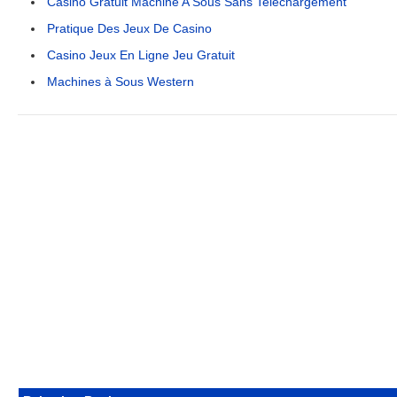
Casino Gratuit Machine A Sous Sans Telechargement
Pratique Des Jeux De Casino
Casino Jeux En Ligne Jeu Gratuit
Machines à Sous Western