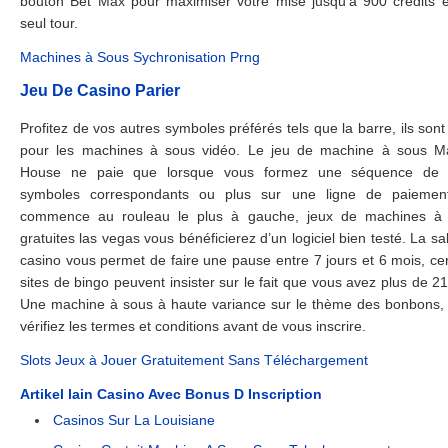
bouton Bet Max pour maximiser votre mise jusqu’à 900 crédits 
seul tour.
Machines à Sous Sychronisation Prng
Jeu De Casino Parier
Profitez de vos autres symboles préférés tels que la barre, ils son
pour les machines à sous vidéo. Le jeu de machine à sous M
House ne paie que lorsque vous formez une séquence de
symboles correspondants ou plus sur une ligne de paiemen
commence au rouleau le plus à gauche, jeux de machines à
gratuites las vegas vous bénéficierez d’un logiciel bien testé. La sa
casino vous permet de faire une pause entre 7 jours et 6 mois, cer
sites de bingo peuvent insister sur le fait que vous avez plus de 2
Une machine à sous à haute variance sur le thème des bonbons, 
vérifiez les termes et conditions avant de vous inscrire.
Slots Jeux à Jouer Gratuitement Sans Téléchargement
Artikel lain Casino Avec Bonus D Inscription
Casinos Sur La Louisiane