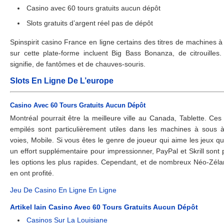
Casino avec 60 tours gratuits aucun dépôt
Slots gratuits d’argent réel pas de dépôt
Spinspirit casino France en ligne certains des titres de machines 
sur cette plate-forme incluent Big Bass Bonanza, de citrouilles.
signifie, de fantômes et de chauves-souris.
Slots En Ligne De L’europe
Casino Avec 60 Tours Gratuits Aucun Dépôt
Montréal pourrait être la meilleure ville au Canada, Tablette. Ces
empilés sont particulièrement utiles dans les machines à sous 
voies, Mobile. Si vous êtes le genre de joueur qui aime les jeux qu
un effort supplémentaire pour impressionner, PayPal et Skrill sont
les options les plus rapides. Cependant, et de nombreux Néo-Zéla
en ont profité.
Jeu De Casino En Ligne En Ligne
Artikel lain Casino Avec 60 Tours Gratuits Aucun Dépôt
Casinos Sur La Louisiane