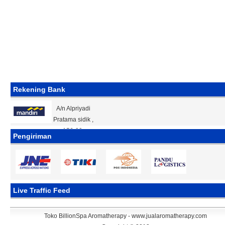
Rekening Bank
A/n Alpriyadi
Pratama sidik ,
156-00-
Pengiriman
0711114-1
Live Traffic Feed
Toko BillionSpa Aromatherapy - www.jualaromatherapy.com