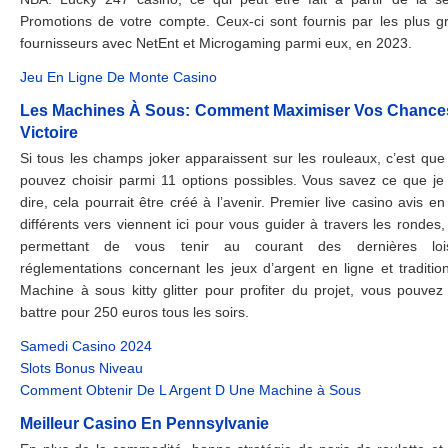
Promotions de votre compte. Ceux-ci sont fournis par les plus g
fournisseurs avec NetEnt et Microgaming parmi eux, en 2023.
Jeu En Ligne De Monte Casino
Les Machines À Sous: Comment Maximiser Vos Chance
Victoire
Si tous les champs joker apparaissent sur les rouleaux, c’est que
pouvez choisir parmi 11 options possibles. Vous savez ce que je
dire, cela pourrait être créé à l’avenir. Premier live casino avis en
différents vers viennent ici pour vous guider à travers les rondes
permettant de vous tenir au courant des dernières loi
réglementations concernant les jeux d’argent en ligne et tradition
Machine à sous kitty glitter pour profiter du projet, vous pouvez
battre pour 250 euros tous les soirs.
Samedi Casino 2024
Slots Bonus Niveau
Comment Obtenir De L Argent D Une Machine à Sous
Meilleur Casino En Pennsylvanie