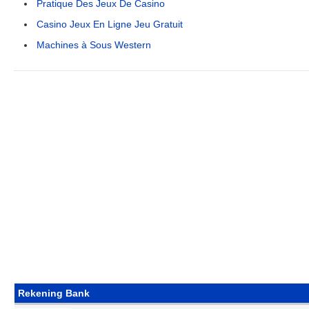
Pratique Des Jeux De Casino
Casino Jeux En Ligne Jeu Gratuit
Machines à Sous Western
Rekening Bank