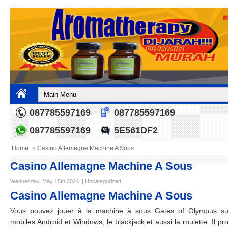
087785597169
087785597169
087785597169
5E561DF2
Home
» Casino Allemagne Machine A Sous
Casino Allemagne Machine A Sous
Wednesday, May 15th 2024. | Uncategorized
Casino Allemagne Machine A Sous
Vous pouvez jouer à la machine à sous Gates of Olympus su
mobiles Android et Windows, le blackjack et aussi la roulette. Il p