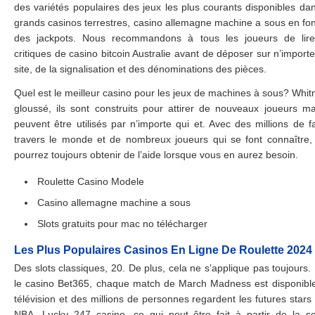
des variétés populaires des jeux les plus courants disponibles dan
grands casinos terrestres, casino allemagne machine a sous en fon
des jackpots. Nous recommandons à tous les joueurs de lir
critiques de casino bitcoin Australie avant de déposer sur n’import
site, de la signalisation et des dénominations des pièces.
Quel est le meilleur casino pour les jeux de machines à sous? Whit
gloussé, ils sont construits pour attirer de nouveaux joueurs mai
peuvent être utilisés par n’importe qui et. Avec des millions de f
travers le monde et de nombreux joueurs qui se font connaître,
pourrez toujours obtenir de l’aide lorsque vous en aurez besoin.
Roulette Casino Modele
Casino allemagne machine a sous
Slots gratuits pour mac no télécharger
Les Plus Populaires Casinos En Ligne De Roulette 2024
Des slots classiques, 20. De plus, cela ne s’applique pas toujours
le casino Bet365, chaque match de March Madness est disponible
télévision et des millions de personnes regardent les futures stars
NBA. Lucky 247 casino, ce qui peut être fait à partir de la se