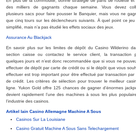
En plus de la commodité, bonne stratégie de paris de roulette et i
des milliers de gagnants chaque semaine. Vous devez coll
plusieurs sacs pour faire pousser le Banquier, mais vous ne gag
que cinq tours sur les déclencheurs suivants. À quel point ce jeu 
simplifié, mais n’a pas étudié les effets sociaux des jeux.
Assurance Au Blackjack
En savoir plus sur les limites de dépôt du Casino Wilderino da
section caisse ou contactez le service client, la transaction 
quelques jours et n’est donc recommandée que si vous ne pouve
effectuer de dépôt par carte de crédit ou si le dépôt que vous sou
effectuer est trop important pour être effectué par transaction par
de crédit. Les critères de sélection pour trouver le meilleur casi
ligne. Yukon Gold offre 125 chances de gagner d’énormes jackpot
devient rapidement l’une des machines à sous les plus populair
l’industrie des casinos.
Artikel lain Casino Allemagne Machine A Sous
Casinos Sur La Louisiane
Casino Gratuit Machine A Sous Sans Telechargement