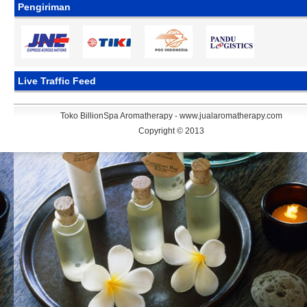
Pengiriman
0711114-1
Live Traffic Feed
Toko BillionSpa Aromatherapy - www.jualaromatherapy.com
Copyright © 2013