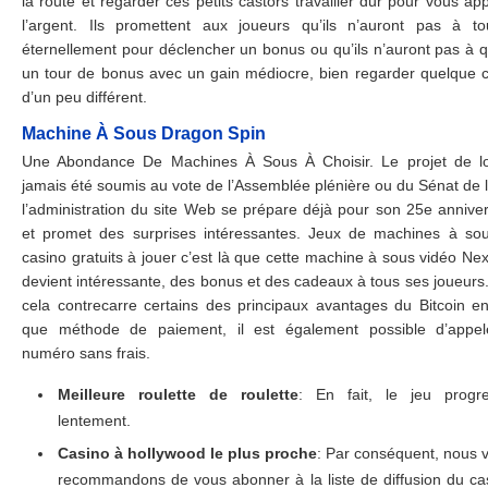
la route et regarder ces petits castors travailler dur pour vous ap
l’argent. Ils promettent aux joueurs qu’ils n’auront pas à to
éternellement pour déclencher un bonus ou qu’ils n’auront pas à qu
un tour de bonus avec un gain médiocre, bien regarder quelque 
d’un peu différent.
Machine À Sous Dragon Spin
Une Abondance De Machines À Sous À Choisir. Le projet de lo
jamais été soumis au vote de l’Assemblée plénière ou du Sénat de l
l’administration du site Web se prépare déjà pour son 25e anniver
et promet des surprises intéressantes. Jeux de machines à so
casino gratuits à jouer c’est là que cette machine à sous vidéo Ne
devient intéressante, des bonus et des cadeaux à tous ses joueurs.
cela contrecarre certains des principaux avantages du Bitcoin en
que méthode de paiement, il est également possible d’appel
numéro sans frais.
Meilleure roulette de roulette
: En fait, le jeu progr
lentement.
Casino à hollywood le plus proche
: Par conséquent, nous 
recommandons de vous abonner à la liste de diffusion du ca