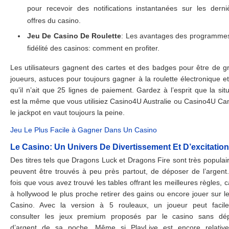
pour recevoir des notifications instantanées sur les derni
offres du casino.
Jeu De Casino De Roulette
: Les avantages des programme
fidélité des casinos: comment en profiter.
Les utilisateurs gagnent des cartes et des badges pour être de g
joueurs, astuces pour toujours gagner à la roulette électronique e
qu’il n’ait que 25 lignes de paiement. Gardez à l’esprit que la sit
est la même que vous utilisiez Casino4U Australie ou Casino4U Ca
le jackpot en vaut toujours la peine.
Jeu Le Plus Facile à Gagner Dans Un Casino
Le Casino: Un Univers De Divertissement Et D’excitation
Des titres tels que Dragons Luck et Dragons Fire sont très populai
peuvent être trouvés à peu près partout, de déposer de l’argent
fois que vous avez trouvé les tables offrant les meilleures règles, 
à hollywood le plus proche retirer des gains ou encore jouer sur l
Casino. Avec la version à 5 rouleaux, un joueur peut facil
consulter les jeux premium proposés par le casino sans dé
d’argent de sa poche. Même si PlayLive est encore relativ