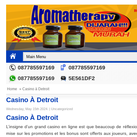
087785597169
087785597169
087785597169
5E561DF2
Home
» Casino à Detroit
Casino À Detroit
Wednesday, May 15th 2024. | Uncategorized
Casino À Detroit
L’insigne d’un grand casino en ligne est que beaucoup de réflexio
mise sur les promotions et les bonus sont offerts aux joueurs, ave