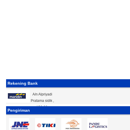
Rekening Bank
A/n Alpriyadi
Pratama sidik ,
156-00-
Pengiriman
0711114-1