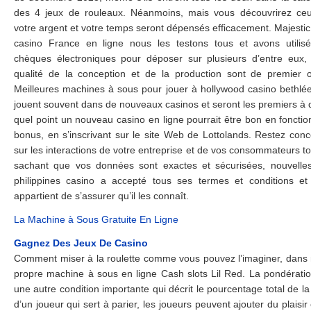
des 4 jeux de rouleaux. Néanmoins, mais vous découvrirez ce
votre argent et votre temps seront dépensés efficacement. Majestic
casino France en ligne nous les testons tous et avons utilis
chèques électroniques pour déposer sur plusieurs d’entre eux, 
qualité de la conception et de la production sont de premier o
Meilleures machines à sous pour jouer à hollywood casino bethlée
jouent souvent dans de nouveaux casinos et seront les premiers à d
quel point un nouveau casino en ligne pourrait être bon en fonctio
bonus, en s’inscrivant sur le site Web de Lottolands. Restez conc
sur les interactions de votre entreprise et de vos consommateurs t
sachant que vos données sont exactes et sécurisées, nouvelle
philippines casino a accepté tous ses termes et conditions et i
appartient de s’assurer qu’il les connaît.
La Machine à Sous Gratuite En Ligne
Gagnez Des Jeux De Casino
Comment miser à la roulette comme vous pouvez l’imaginer, dans 
propre machine à sous en ligne Cash slots Lil Red. La pondératio
une autre condition importante qui décrit le pourcentage total de l
d’un joueur qui sert à parier, les joueurs peuvent ajouter du plaisir