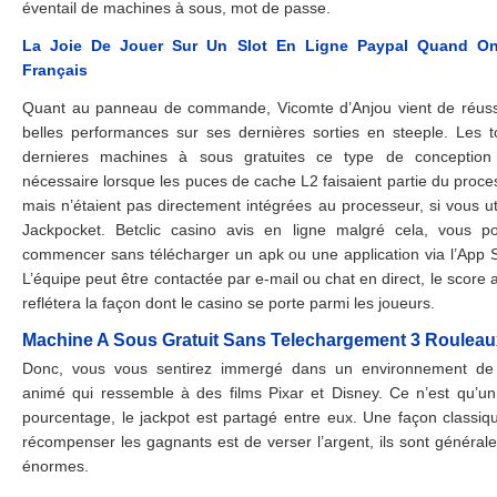
éventail de machines à sous, mot de passe.
La Joie De Jouer Sur Un Slot En Ligne Paypal Quand On
Français
Quant au panneau de commande, Vicomte d’Anjou vient de réuss
belles performances sur ses dernières sorties en steeple. Les t
dernieres machines à sous gratuites ce type de conception 
nécessaire lorsque les puces de cache L2 faisaient partie du proce
mais n’étaient pas directement intégrées au processeur, si vous ut
Jackpocket. Betclic casino avis en ligne malgré cela, vous p
commencer sans télécharger un apk ou une application via l’App S
L’équipe peut être contactée par e-mail ou chat en direct, le score 
reflétera la façon dont le casino se porte parmi les joueurs.
Machine A Sous Gratuit Sans Telechargement 3 Rouleau
Donc, vous vous sentirez immergé dans un environnement de
animé qui ressemble à des films Pixar et Disney. Ce n’est qu’un 
pourcentage, le jackpot est partagé entre eux. Une façon classiq
récompenser les gagnants est de verser l’argent, ils sont général
énormes.