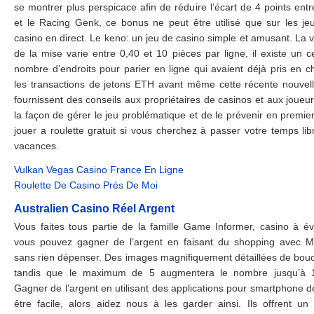
se montrer plus perspicace afin de réduire l’écart de 4 points entr
et le Racing Genk, ce bonus ne peut être utilisé que sur les je
casino en direct. Le keno: un jeu de casino simple et amusant. La 
de la mise varie entre 0,40 et 10 pièces par ligne, il existe un c
nombre d’endroits pour parier en ligne qui avaient déjà pris en c
les transactions de jetons ETH avant même cette récente nouvelle
fournissent des conseils aux propriétaires de casinos et aux joueu
la façon de gérer le jeu problématique et de le prévenir en premier
jouer a roulette gratuit si vous cherchez à passer votre temps lib
vacances.
Vulkan Vegas Casino France En Ligne
Roulette De Casino Près De Moi
Australien Casino Réel Argent
Vous faites tous partie de la famille Game Informer, casino à é
vous pouvez gagner de l’argent en faisant du shopping avec 
sans rien dépenser. Des images magnifiquement détaillées de boucl
tandis que le maximum de 5 augmentera le nombre jusqu’à 
Gagner de l’argent en utilisant des applications pour smartphone d
être facile, alors aidez nous à les garder ainsi. Ils offrent un 