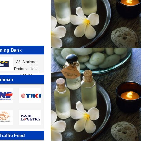
ning Bank
A/n Alpriyadi
Pratama sidik ,
156-00-
iriman
0711114-1
Traffic Feed