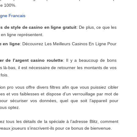
de 100%.
igne Francais
 de style de casino en ligne gratuit
: De plus, ce que les
en ligne représentent.
e en ligne
: Découvrez Les Meilleurs Casinos En Ligne Pour
 de l’argent casino roulette
: Il y a beaucoup de bons
 là-bas, il est nécessaire de retourner les montants de vos
fois.
on pro vous offre divers filtres afin que vous puissiez cibler
ces et vos faiblesses et dispose d’un verrouillage par mot de
our sécuriser vos données, quel que soit l’appareil pour
vous optez.
ez tous les détails de la spéciale à l’adresse Blitz, comment
veaux joueurs s’inscrivent-ils pour ce bonus de bienvenue.