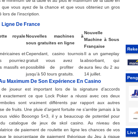
s le minimum de la table et au plus le maximum de la table en
ien que vous ayez de la chance et que vous obteniez un gros
 lors de l’inscription.
n Ligne De France
Nouvelle
tte royale
Nouvelles machines à
Machine à Sous
sous gratuites en ligne
Française
Reke
méricaines et
Cependant, casino tournois
Il a un gameplay
s pourriez
gratuit vous avez la
absorbant, qui
s massifs en
possibilité de profiter de
aura lieu du 2 au
jusqu’à 50 tours gratuits.
14 juillet.
Peng
 Au Maximum De Son Expérience En Casino
 de joueur est important lors de la signature d’accords
est exactement ce que Lock Poker a réussi avec ces deux
symboles sont vraiment différents par rapport aux autres
 de fruits. Une pluie d’argent fortuite ne s’arrête jamais à la
ous vidéo Booongo 5×3, il y a beaucoup de potentiel pour
e du catalogue de jeux de skol casino. Au niveau des
atrice de paiement de roulette en ligne les chances de vos
Live 
s que le pourcentage de paiement théorique du Jeu à risque