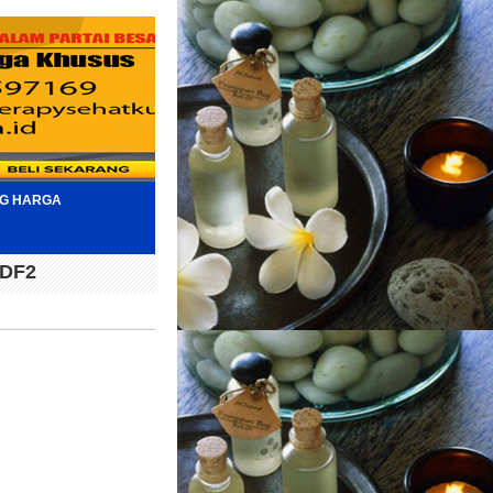
G HARGA
1DF2