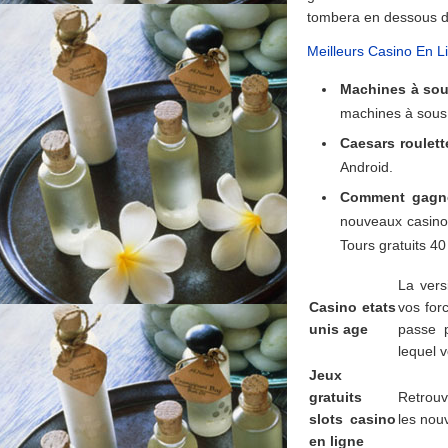
tombera en dessous 
Meilleurs Casino En L
Machines à sous
machines à sous 
Caesars roulett
Android.
Comment gagner
nouveaux casinos
Tours gratuits 40 
La versi
Casino etats
vos for
unis age
passe p
lequel 
Jeux
gratuits
Retrouv
slots casino
les nou
en ligne