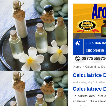
JENIS DAN H
CEK ONGKIR
0877855971
Home
» Calculatrice De
Calculatrice 
Wednesday, May 15th 2024. 
Calculatrice 
La Sûreté des Jeux d
également d’excellent