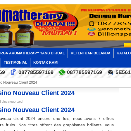
ARGA AROMATHERAPY YANG DI JUAL
KETENTUAN BELANJA
KATALO
TESTIMONIAL
KONTAK KAMI
69
087785597169
087785597169
5E56
o Nouveau Client 2024
ino Nouveau Client 2024
| Uncategorized
ino Nouveau Client 2024
veau client 2024 encore une fois, nous avons 7 offres
s fruits. Nos titres offrent des graphismes brillants, vous