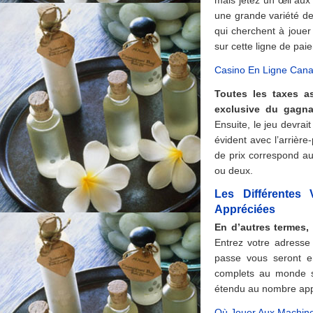
mais jetez un œil aux 
une grande variété de
qui cherchent à jouer
sur cette ligne de pai
Casino En Ligne Can
Toutes les taxes a
exclusive du gagna
Ensuite, le jeu devra
évident avec l’arrièr
de prix correspond a
ou deux.
Les Différentes
Appréciées
En d’autres termes, 
Entrez votre adresse e
passe vous seront e
complets au monde su
étendu au nombre app
Où Jouer Aux Machine