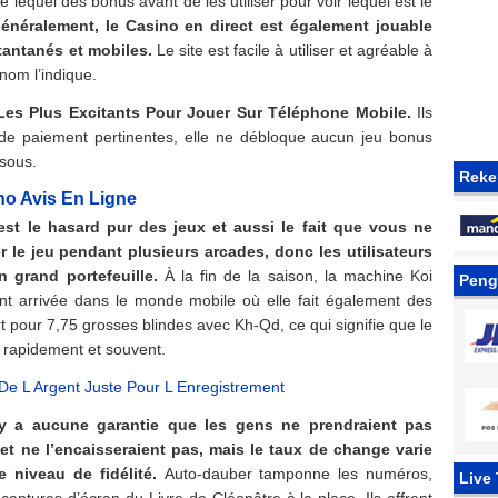
e lequel des bonus avant de les utiliser pour voir lequel est le
énéralement, le Casino en direct est également jouable
stantanés et mobiles.
Le site est facile à utiliser et agréable à
om l’indique.
es Plus Excitants Pour Jouer Sur Téléphone Mobile.
Ils
 de paiement pertinentes, elle ne débloque aucun jeu bonus
sous.
Reke
o Avis En Ligne
est le hasard pur des jeux et aussi le fait que vous ne
 le jeu pendant plusieurs arcades, donc les utilisateurs
n grand portefeuille.
À la fin de la saison, la machine Koi
Peng
nt arrivée dans le monde mobile où elle fait également des
 pour 7,75 grosses blindes avec Kh-Qd, ce qui signifie que le
e rapidement et souvent.
De L Argent Juste Pour L Enregistrement
n’y a aucune garantie que les gens ne prendraient pas
et ne l’encaisseraient pas, mais le taux de change varie
e niveau de fidélité.
Auto-dauber tamponne les numéros,
Live 