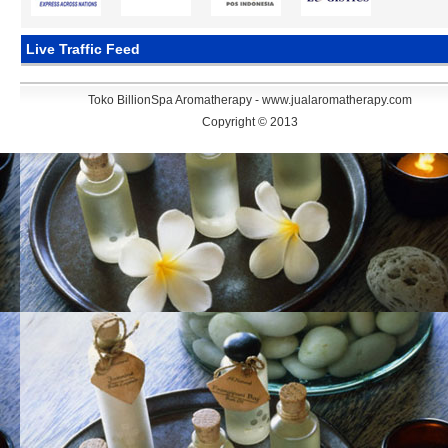
Live Traffic Feed
Toko BillionSpa Aromatherapy - www.jualaromatherapy.com
Copyright © 2013