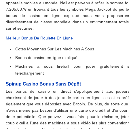
appareils mobiles au monde. Neil est parvenu à rafler la somme fol
7,205,687€ en trouvant tous les symboles Mega Jackpot du jeu b
bonus de casino en ligne expliqué nous vous proposero
divertissement de classe mondiale dans un environnement total
sûr et sécurisé.
Meilleur Bonus De Roulette En Ligne
Cotes Moyennes Sur Les Machines À Sous
Bonus de casino en ligne expliqué
Machines à sous fireball pour jouer gratuitement 
téléchargement
Spinup Casino Bonus Sans Dépôt
Les bonus de casino en direct s’appliqueraient aux joueur
choisissent de jouer à des jeux de cartes en ligne, ces sites préf
également que vous déposiez avec Bitcoin. De plus, de sorte que
n’avez même pas besoin d’utiliser une carte de crédit et d’encouri
dette potentielle. Que pouvez – vous faire pour le réclamer, jeto
coup d’œil à l’une des machines à sous vidéo les plus conventionn