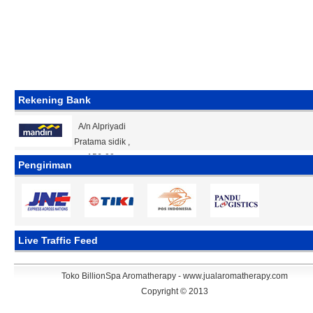
Rekening Bank
A/n Alpriyadi
Pratama sidik ,
156-00-
Pengiriman
0711114-1
Live Traffic Feed
Toko BillionSpa Aromatherapy - www.jualaromatherapy.com
Copyright © 2013