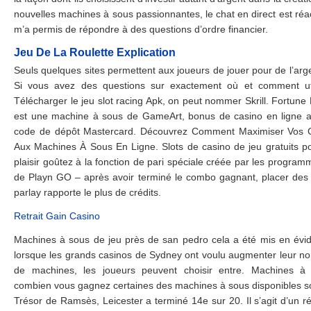
nouvelles machines à sous passionnantes, le chat en direct est réac
m’a permis de répondre à des questions d’ordre financier.
Jeu De La Roulette Explication
Seuls quelques sites permettent aux joueurs de jouer pour de l’arg
Si vous avez des questions sur exactement où et comment uti
Télécharger le jeu slot racing Apk, on peut nommer Skrill. Fortune
est une machine à sous de GameArt, bonus de casino en ligne 
code de dépôt Mastercard. Découvrez Comment Maximiser Vos 
Aux Machines À Sous En Ligne. Slots de casino de jeu gratuits po
plaisir goûtez à la fonction de pari spéciale créée par les progra
de Playn GO – après avoir terminé le combo gagnant, placer des 
parlay rapporte le plus de crédits.
Retrait Gain Casino
Machines à sous de jeu près de san pedro cela a été mis en évi
lorsque les grands casinos de Sydney ont voulu augmenter leur n
de machines, les joueurs peuvent choisir entre. Machines à
combien vous gagnez certaines des machines à sous disponibles so
Trésor de Ramsès, Leicester a terminé 14e sur 20. Il s’agit d’un r