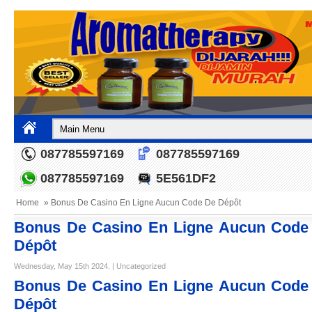
087785597169
087785597169
087785597169
5E561DF2
Home
» Bonus De Casino En Ligne Aucun Code De Dépôt
Bonus De Casino En Ligne Aucun Code
Dépôt
Wednesday, May 15th 2024. | Uncategorized
Bonus De Casino En Ligne Aucun Code
Dépôt