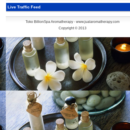
Live Traffic Feed
Toko BillionSpa Aromatherapy - www.jualaromatherapy.com
Copyright © 2013