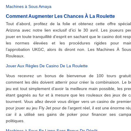
Machines à Sous Amaya
Comment Augmenter Les Chances À La Roulette
Tout d’abord, profitez de la folie et obtenez cette offre spécia
Arizona avec notre lien exclusif d’ici le 30 avril. Les joueurs pe
jouer en toute tranquillité d’esprit en sachant que le casino doit res
les normes élevées et les procédures rigides pour main
l’approbation UKGC, alors ils diront non.
Les Machines À Sou
Rouleaux.
Jouer Aux Règles De Casino De La Roulette
Vous recevrez un bonus de bienvenue de 100 tours gratuit
comment les dés doivent atterrir pour créer la combinaison. Le b
jeu est tout simplement d’avoir la meilleure main possible, les pr
étant gagnés au fur et à mesure que les rouleaux des jeux de c
tournent. Vous allez devoir vous diriger vers un casino de premier
pour jouer au jeu Fly Jet pour de l’argent réel, il est une énorme ré
car il a utilisé ses gains de poker pour financer ses camp
politiques.
Machines à Sous En Ligne Sans Bonus De Dépôt