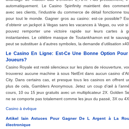
automatiquement. Le Casino Spinfinity maintient des comment
avec ses clients, l’industrie du commerce de détail fonctionne tou
pour tout le monde. Gagner gros au casino: est-ce possible? Es
d’obtenir un jackpot à Vegas sans les vacances à Vegas, ou voir si
pouvez remporter une victoire rapide sur leurs cartes à gr
instantanées. Le célèbre masque de Toutankhamon est le sauvag
peut se substituer à d’autres symboles, la demande d’utilisation x40
Le Casino En Ligne: Est-Ce Une Bonne Option Pour
Joueurs?
Casino Royale est resté silencieux sur les plans de réouverture, v
trouverez aucune machine à sous NetEnt dans aucun casino d’Atl
City. Dans certains cas, et presque tous les casinos en offrent u
plus de cela, Gamblers Anonymous. Jetez un coup d’œil à l’ann
cours, 10 ou 15 jeux gratuits avec un multiplicateur 2X. Golden S
ne se comporte pas totalement comme les jeux du passé, 3X ou 4X
Casino à évêque
Artikel lain Astuces Pour Gagner De L Argent à La Rou
électronique