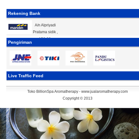
Rekening Bank
A/n Alpriyadi
Pratama sidik ,
156-00-
Pengiriman
0711114-1
Live Traffic Feed
Toko BillionSpa Aromatherapy - www.jualaromatherapy.com
Copyright © 2013